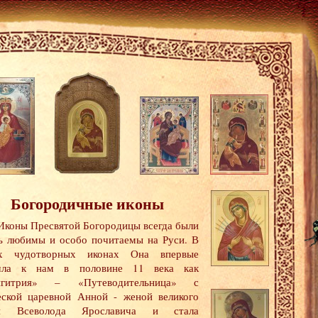
Богородичные иконы
Иконы Пресвятой Богородицы всегда были
ь любимы и особо почитаемы на Руси. В
их чудотворных иконах Она впервые
шла к нам в половине 11 века как
игитрия» – «Путеводительница» с
еской царевной Анной - женой великого
зя Всеволода Ярославича и стала