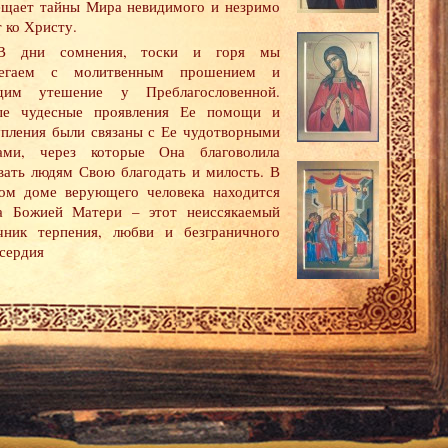
ещает тайны Мира невидимого и незримо
т ко Христу.
В дни сомнения, тоски и горя мы
бегаем с молитвенным прошением и
дим утешение у Преблагословенной.
е чудесные проявления Ее помощи и
упления были связаны с Ее чудотворными
ами, через которые Она благоволила
вать людям Свою благодать и милость. В
ом доме верующего человека находится
а Божией Матери – этот неиссякаемый
чник терпения, любви и безграничного
сердия