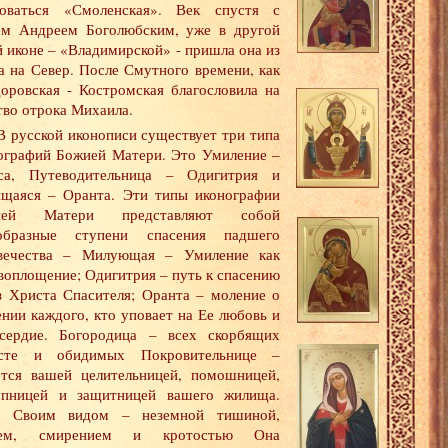
оваться «Смоленская». Век спустя с
ем Андреем Боголюбским, уже в другой
й иконе – «Владимирской» - пришла она из
а на Север. После Смутного времени, как
оровская - Костромская благословила на
тво отрока Михаила.
В русской иконописи существует три типа
ографий Божией Матери. Это Умиление –
са, Путеводительница – Одигитрия и
щаяся – Оранта. Эти типы иконографии
ией Матери представляют собой
образные ступени спасения падшего
вечества – Милующая – Умиление как
воплощение; Одигитрия – путь к спасению
з Христа Спасителя; Оранта – моление о
ении каждого, кто уповает на Ее любовь и
сердие. Богородица – всех скорбящих
осте и обидимых Покровительнице –
ется вашей целительницей, помошницей,
упницей и защитницей вашего жилища.
м Своим видом – неземной тишиной,
оем, смирением и кротостью Она