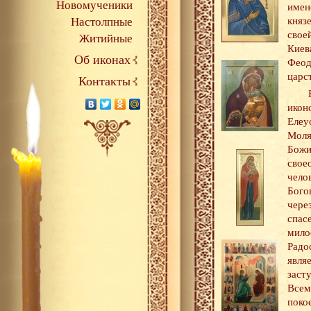
Новомученики
имен
Настолпные
княз
свое
Житийные
Киев
Об иконах
Феод
царс
Контакты
икон
Елеу
Моля
Бож
свое
чело
Бого
чере
спас
мило
Рад
явля
заст
Все
пок