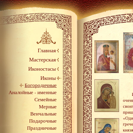
Главная
Мастерская
Иконостасы
Иконы
Богородичные
Аналойные - именные
Семейные
очен
Мерные
сво
при
Венчальные
«Од
Подарочные
греч
Праздничные
кня