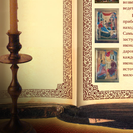
возв
веде
при
нахо
Самы
заст
икон
даро
кажд
икон
исто
мило