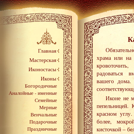
К
Обязательн
Главная
храма или на
Мастерская
кровоточить,
Иконостасы
радоваться вм
Иконы
вашего дома.
Богородичные
соответствующ
Аналойные - именные
Иконе не м
Семейные
пепельницей. 
Мерные
красном углу.
Венчальные
более, мокро
Подарочные
кисточкой – бе
Праздничные