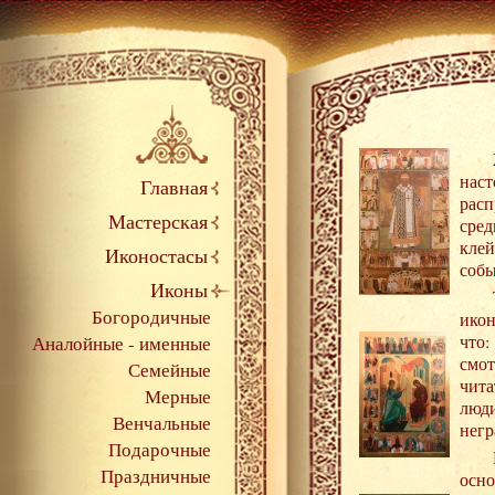
нас
Главная
рас
Мастерская
сре
кле
Иконостасы
собы
Иконы
Богородичные
икон
Аналойные - именные
что:
смот
Семейные
чита
Мерные
люди
Венчальные
негр
Подарочные
Праздничные
осн