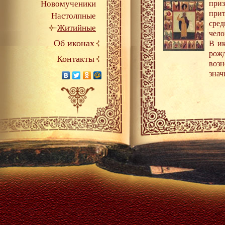
Новомученики
при
при
Настолпные
сред
Житийные
чело
Об иконах
В ик
рож
Контакты
возн
знач